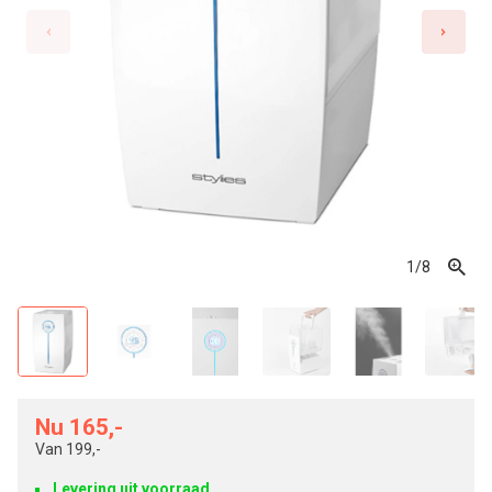
1
/8
Nu 165,-
Van
199,-
Levering uit voorraad