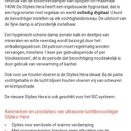
verbruik van de stoomverdamper kan oplopen tot maximaal
140W. De Stylies Hera heeft een ingebouwde hygrostaat, dat is
een hygrometer met regelaar en werkt
volledig digitaal
. U kunt
de bevochtiger instellen op elk vochtigheidsniveau. De uitstoot van
de fijne damp is afzonderlijk instelbaar.
Een hygiënisch schone damp zonder kalk en deeltjes van
mineralen en witte neerslag wordt bezorgd door het
ontkalkingspatroon. Dit patroon moet regelmatig worden
vervangen, minstens 1 keer per gebruiksperiode of per
'stookseizoen', dit is de periode dat bevochtiging noodzakelijk is
door gebruik van verwarming of kachel.
Ook voor uw houten vloeren is de Stylies Hera ideaal. Bij de juiste
vochtgehalte in de lucht blijven houten vloeren vrij van scheuren
en krimpschade.
De nieuwe Stylies Hera is ook geschikt voor het ISC systeem.
Kenmerken en prestaties van ultrasone luchtbevochtiger
Stylies Hera
Opties voor een koele of warme verdamping
Met voorverwarming, hierdoor geen afkoeling van de