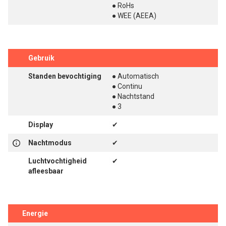
● RoHs
● WEE (AEEA)
Gebruik
Standen bevochtiging
● Automatisch
● Continu
● Nachtstand
● 3
Display
✔
Nachtmodus
✔
Luchtvochtigheid
✔
afleesbaar
Energie