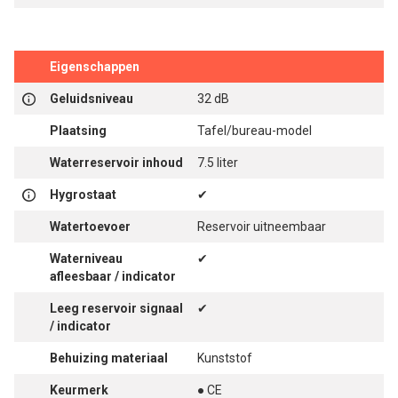
Eigenschappen
Geluidsniveau
32 dB
Plaatsing
Tafel/bureau-model
Waterreservoir inhoud
7.5 liter
Hygrostaat
✔
Watertoevoer
Reservoir uitneembaar
Waterniveau
✔
afleesbaar / indicator
Leeg reservoir signaal
✔
/ indicator
Behuizing materiaal
Kunststof
Keurmerk
● CE