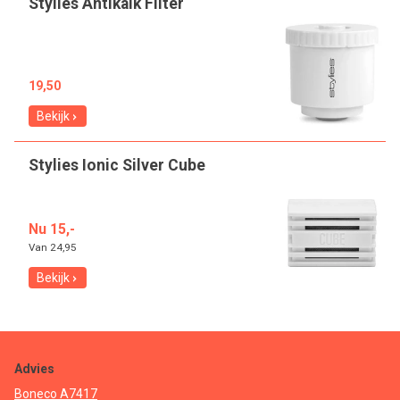
Stylies Antikalk Filter
19,50
Bekijk
Stylies Ionic Silver Cube
Nu 15,-
Van
24,95
Bekijk
Advies
Boneco A7417