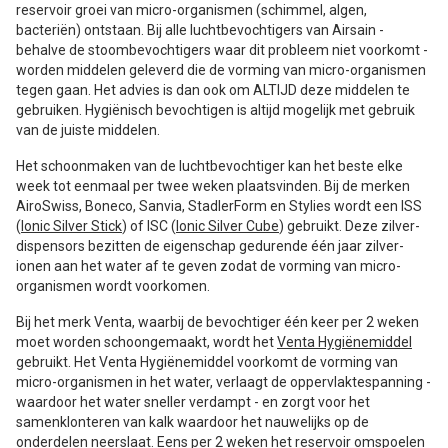
reservoir groei van micro-organismen (schimmel, algen,
bacteriën) ontstaan. Bij alle luchtbevochtigers van Airsain -
behalve de stoombevochtigers waar dit probleem niet voorkomt -
worden middelen geleverd die de vorming van micro-organismen
tegen gaan. Het advies is dan ook om ALTIJD deze middelen te
gebruiken. Hygiënisch bevochtigen is altijd mogelijk met gebruik
van de juiste middelen.
Het schoonmaken van de luchtbevochtiger kan het beste elke
week tot eenmaal per twee weken plaatsvinden. Bij de merken
AiroSwiss, Boneco, Sanvia, StadlerForm en Stylies wordt een ISS
(
Ionic Silver Stick
) of ISC (
Ionic Silver Cube
) gebruikt. Deze zilver-
dispensors bezitten de eigenschap gedurende één jaar zilver-
ionen aan het water af te geven zodat de vorming van micro-
organismen wordt voorkomen.
Bij het merk Venta, waarbij de bevochtiger één keer per 2 weken
moet worden schoongemaakt, wordt het
Venta Hygiënemiddel
gebruikt. Het Venta Hygiënemiddel voorkomt de vorming van
micro-organismen in het water, verlaagt de oppervlaktespanning -
waardoor het water sneller verdampt - en zorgt voor het
samenklonteren van kalk waardoor het nauwelijks op de
onderdelen neerslaat. Eens per 2 weken het reservoir omspoelen