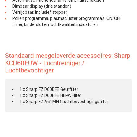
Automatisch sluitende lamellen bij uitschakelen
Dimbaar display (drie standen)
Verrijdbaar, inclusief stopper
Pollen programma, plasmacluster programma's, ON/OFF
timer, kinderslot en luchtkwaliteit indicatoren
Standaard meegeleverde accessoires: Sharp
KCD60EUW - Luchtreiniger /
Luchtbevochtiger
1 x Sharp FZ D60DFE Geurfilter
1 x Sharp FZ D60HFE HEPA Filter
1 x Sharp FZ A61MFR Luchtbevochtigingsfilter