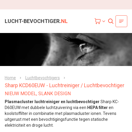
LUCHT-BEVOCHTIGER.
NL
Home
Luchtbevochtigers
Sharp KCD60EUW - Luchtreiniger / Luchtbevochtiger
NIEUW MODEL, SLANK DESIGN
Plasmacluster luchtreiniger en luchtbevochtiger
Sharp KC-
D60EUW met dubbele luchtzuivering via een
HEPA filter
en
koolstoffilter in combinatie met plasmacluster ionen. Tevens
uitgerust met een bevochtigingsfunctie tegen statische
elektriciteit en droge lucht.