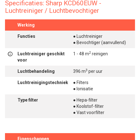
Specificaties: Sharp KCD60EUW -
Luchtreiniger / Luchtbevochtiger
Werking
Functies
● Luchtreiniger
● Bevochtiger (aanvullend)
2
Luchtreiniger geschikt
1 - 48 m
reinigen
voor
3
Luchtbehandeling
396 m
per uur
Luchtreinigingstechniek
● Filters
● Ionisatie
Type filter
● Hepa-filter
● Koolstof-filter
● Vast voorfilter
Eigenschappen