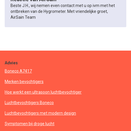
Beste J.H., wij nemen even contact met u op ivm met het
ontbreken van de Hygrometer. Met vriendelijke groet,
AirSain Team
Advies
Boneco A7417
Merken bevochtigers
Hoe werkt een ultrasoon luchtbevochtiger
Luchtbevochtigers Boneco
Luchtbevochtigers met modern design
Symptomen bij droge lucht