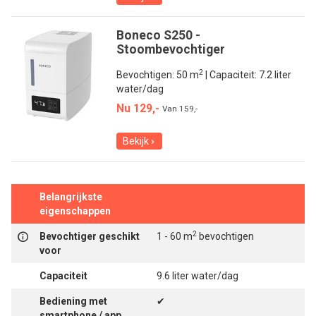
Boneco S250 -
Stoombevochtiger
2
Bevochtigen: 50 m
| Capaciteit: 7.2 liter
water/dag
Nu 129,-
Van
159,-
Bekijk
Belangrijkste
eigenschappen
2
Bevochtiger geschikt
1 - 60 m
bevochtigen
voor
Capaciteit
9.6 liter water/dag
Bediening met
✔
smartphone / app