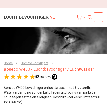
LUCHT-BEVOCHTIGER.
NL
Home
Luchtbevochtigers
Boneco W400 - Luchtbevochtiger / Luchtwasser
5
2 reviews
Boneco W400 bevochtiger en luchtwasser met
Bluetooth
.
Waterverdamping zonder kalk. Tegen uitdroging van parket en
hout, tegen astma en allergieën. Geschikt voor een ruimte tot
60
m²
(150 m³).