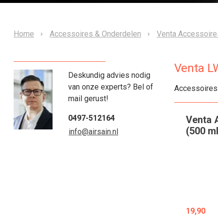
Home
Accessoires & Onderdelen
Venta Accessoire
Venta L
Deskundig advies nodig
van onze experts? Bel of
Accessoires
mail gerust!
0497-512164
Venta 
(500 ml
info@airsain.nl
19,90