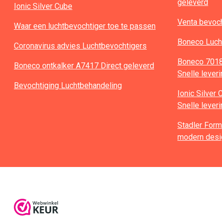
geleverd
Ionic Silver Cube
Venta bevoch
Waar een luchtbevochtiger toe te passen
Boneco Luch
Coronavirus advies Luchtbevochtigers
Boneco 7018 
Boneco ontkalker A7417 Direct geleverd
Snelle lever
Bevochtiging Luchtbehandeling
Ionic Silver
Snelle lever
Stadler Form
modern desi