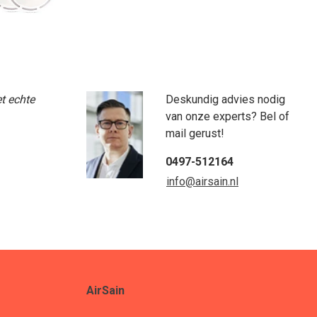
et echte
Deskundig advies nodig
van onze experts? Bel of
mail gerust!
0497-512164
info@airsain.nl
AirSain