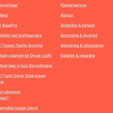
evochtiger
Klantenservice
heid
Advies
0 AquaPro
Bestellen & betalen
tiging met luchtwassers
Bezorging & levertijd
7 kopen Snelle levering
Annulering & retourneren
iger plaatsen bij Droge Lucht
Garantie & reparatie
heid laag in huis Bevochtiging
 Ionic Silver Stick kopen
ing
n ultrasoon
iger?
emiddel kopen Direct