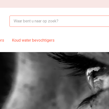
ers
Koud water bevochtigers